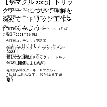
【サマクル 2023】トリッ
ご連絡
クアートについて理解を
月曜日コンテンツ：サイエンスアート
月曜日コンテンツ：アート（2022年8月ま
深めて、トリック工作を
で）
作ってみよう！
月曜日コンテンツ：スポーツ（2021月6月
末まで）
更新日：
2023年8月5日
火曜日コンテンツ：英語①
いよいよはじまりました、サマクル
水曜日コンテンツ：プログラミング etc
2023！
木曜日コンテンツ：アート
最初の2日間はトリックアートをテ
ーマに開催しました:)
金曜日コンテンツ：英語②
長期休み時スクール：サマクル etc
1日目はみんなで、お台場まで遠
遊び
足！