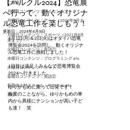
【ハルクル2024】恐竜展
ご連絡
へ行って、動くオリジナ
月曜日コンテンツ：サイエンスアート
月曜日コンテンツ：アート（2022年8月ま
ル恐竜工作を楽しもう！
で）
更新日：
2024年4月9日
月曜日コンテンツ：スポーツ（2021月6月
4月1日(月)＆2日(火)はオダイバ恐竜
末まで）
博覧会2024を訪問し、動くオリジナ
火曜日コンテンツ：英語①
ル恐竜工作に挑戦しました！
水曜日コンテンツ：プログラミング etc
1日目は遠足！みんなで恐竜博覧会
木曜日コンテンツ：アート
2024へ行きました。
金曜日コンテンツ：英語②
長期休み時スクール：サマクル etc
ゆりかもめに乗って出発です！
毎度のことながら、ゆりかもめの車
遊び
内から異様にテンションが高い子ど
も達！　笑