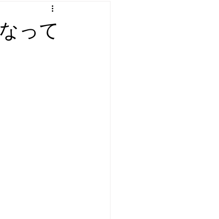
：プログラミング etc
なって
遊び