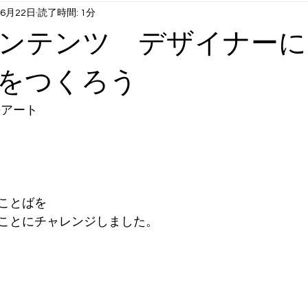
年6月22日
読了時間: 1分
1月6月末まで）
火曜日コンテンツ：英語①
水曜日コンテンツ
ンテンツ デザイナーに
曜日コンテンツ：英語②
長期休み時スクール：サマクル etc
をつくろう
&アート
ことばを
ことにチャレンジしました。