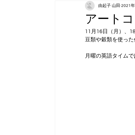
由起子 山田
2021
月曜日コンテンツ：スポーツ（202
アートコ
木曜日コンテンツ：アート
金
11月16日（月）、
豆類や穀類を使った
月曜の英語タイムで