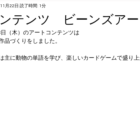
年11月22日
読了時間: 1分
1月6月末まで）
火曜日コンテンツ：英語①
水曜日コンテンツ
ンテンツ ビーンズアー
曜日コンテンツ：英語②
長期休み時スクール：サマクル etc
18日（木）のアートコンテンツは
作品づくりをしました。
は主に動物の単語を学び、楽しいカードゲームで盛り上