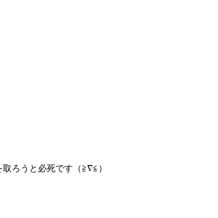
を取ろうと必死です（≧∇≦）