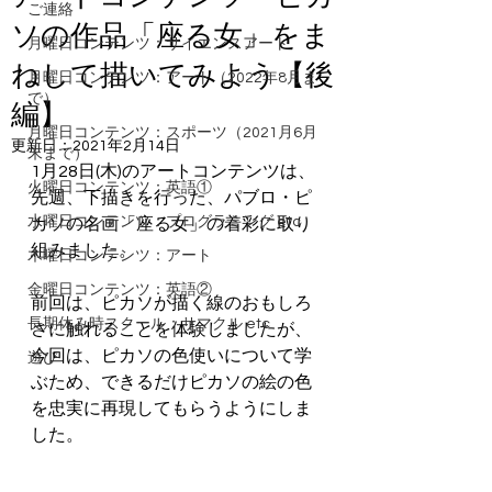
ご連絡
ソの作品「座る女」をま
月曜日コンテンツ：サイエンスアート
ねして描いてみよう【後
月曜日コンテンツ：アート（2022年8月ま
で）
編】
月曜日コンテンツ：スポーツ（2021月6月
更新日：
2021年2月14日
末まで）
1月28日(木)のアートコンテンツは、
火曜日コンテンツ：英語①
先週、下描きを行った、パブロ・ピ
水曜日コンテンツ：プログラミング etc
カソの名画「座る女」の着彩に取り
組みました。
木曜日コンテンツ：アート
金曜日コンテンツ：英語②
前回は、ピカソが描く線のおもしろ
長期休み時スクール：サマクル etc
さに触れることを体験しましたが、
今回は、ピカソの色使いについて学
遊び
ぶため、できるだけピカソの絵の色
を忠実に再現してもらうようにしま
した。