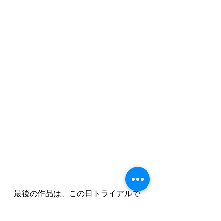
最後の作品は、この日トライアルで
来てくれた年長さんの男の子の作品
ですが、下描きも着彩も、まだ年長