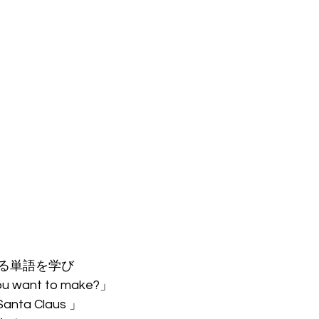
る単語を学び
ou want to make?」
Santa Claus 」