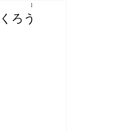
：プログラミング etc
くろう
遊び