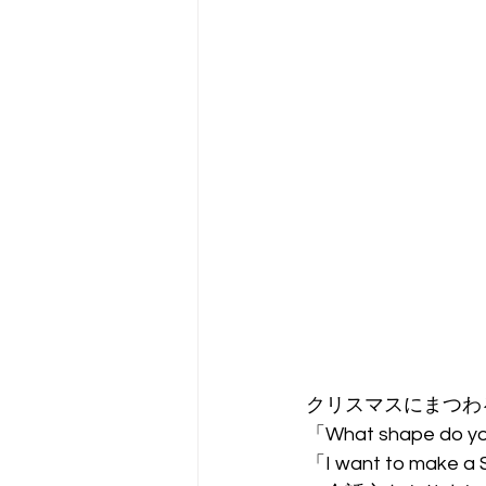
クリスマスにまつわ
「What shape do y
「I want to make a 