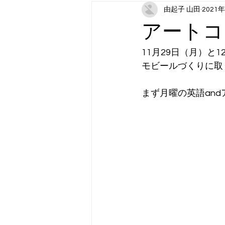
由起子 山田
2021
月曜日コンテンツ：スポーツ（202
アートコ
木曜日コンテンツ：アート
金
11月29日（月）と1
モビールづくりに取
まず月曜の英語and