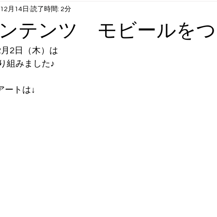
年12月14日
読了時間: 2分
1月6月末まで）
火曜日コンテンツ：英語①
水曜日コンテンツ
ンテンツ モビールをつ
曜日コンテンツ：英語②
長期休み時スクール：サマクル etc
2月2日（木）は
り組みました♪
アートは↓