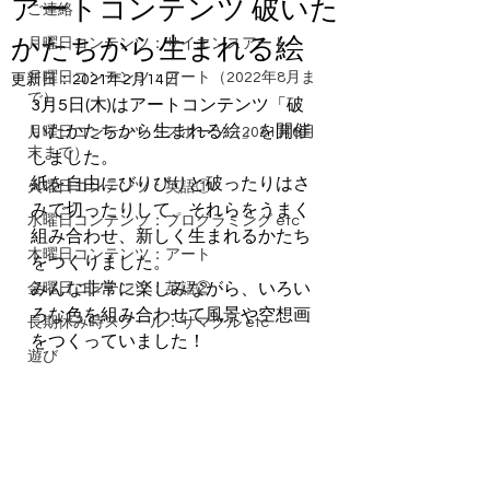
アートコンテンツ 破いた
ご連絡
かたちから生まれる絵
月曜日コンテンツ：サイエンスアート
月曜日コンテンツ：アート（2022年8月ま
更新日：
2021年2月14日
で）
3月5日(木)はアートコンテンツ「破
いたかたちから生まれる絵」を開催
月曜日コンテンツ：スポーツ（2021月6月
末まで）
しました。  
紙を自由にびりびりと破ったりはさ
火曜日コンテンツ：英語①
みで切ったりして、それらをうまく
水曜日コンテンツ：プログラミング etc
組み合わせ、新しく生まれるかたち
木曜日コンテンツ：アート
をつくりました。  
みんな非常に楽しみながら、いろい
金曜日コンテンツ：英語②
ろな色を組み合わせて風景や空想画
長期休み時スクール：サマクル etc
をつくっていました！ 
遊び