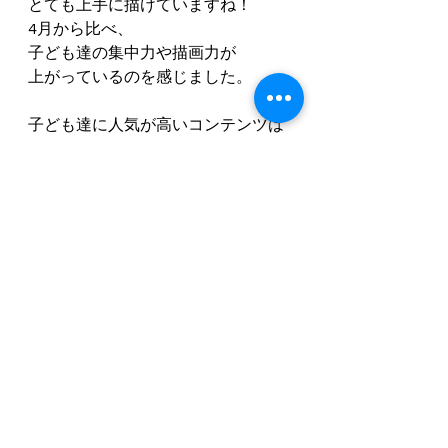
とても上手に描けていますね！
4月から比べ、
子ども達の集中力や描画力が
上がっているのを感じました。
子ども達に人気が高いコンテンツは
工作なのですが、やはりアートの基
本はデッサンにあります。
これからも折にふれ
様々なモチーフを描く機会をつくり
たいと思います☆
ご参加くださった皆様
ありがとうございました♪