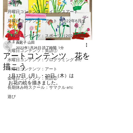
ご連絡
月曜日コンテンツ：サイエンスアート
月曜日コンテンツ：アート（2022年8月ま
で）
月曜日コンテンツ：スポーツ（2021月6月
末まで）
由起子 山田
2022年1月28日
読了時間: 1分
火曜日コンテンツ：英語①
アートコンテンツ 花を
水曜日コンテンツ：プログラミング etc
描こう
木曜日コンテンツ：アート
1月17日（月）・20日（木）は
金曜日コンテンツ：英語②
お花の絵を描きました。
長期休み時スクール：サマクル etc
遊び