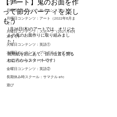
【アート】鬼のお面を作
ご連絡
って節分パーティを楽し
月曜日コンテンツ：サイエンスアート
月曜日コンテンツ：アート（2022年8月ま
もう
で）
1月26日(木)のアートでは、オリジナ
月曜日コンテンツ：スポーツ（2021月6月
ルの鬼のお面作りに取り組みまし
末まで）
た！
火曜日コンテンツ：英語①
水曜日コンテンツ：プログラミング etc
画用紙を顔にあて、目の位置を測る
ところからスタートです:)
木曜日コンテンツ：アート
金曜日コンテンツ：英語②
長期休み時スクール：サマクル etc
遊び