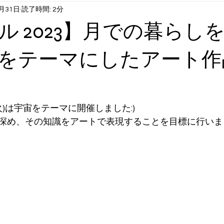
8月31日
読了時間: 2分
1月6月末まで）
火曜日コンテンツ：英語①
水曜日コンテンツ
ル 2023】月での暮らし
曜日コンテンツ：英語②
長期休み時スクール：サマクル etc
をテーマにしたアート作
日(火)は宇宙をテーマに開催しました:)
深め、その知識をアートで表現することを目標に行いま