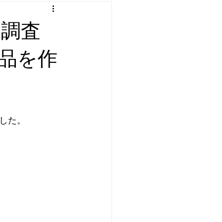
：プログラミング etc
を調査
遊び
品を作
した。