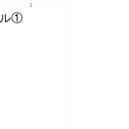
：プログラミング etc
ル①
遊び