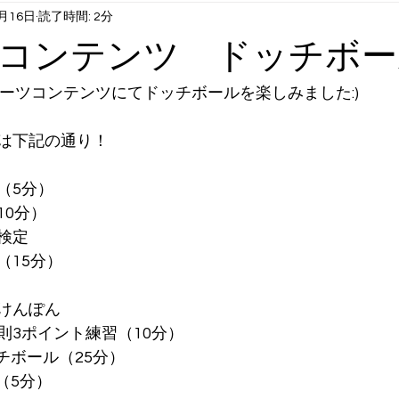
4月16日
読了時間: 2分
1月6月末まで）
火曜日コンテンツ：英語①
水曜日コンテンツ
コンテンツ ドッチボー
曜日コンテンツ：英語②
長期休み時スクール：サマクル etc
スポーツコンテンツにてドッチボールを楽しみました:)
は下記の通り！
（5分）
10分）
検定
（15分）
けんぽん
則3ポイント練習（10分）
ッチボール（25分）
チ（5分）