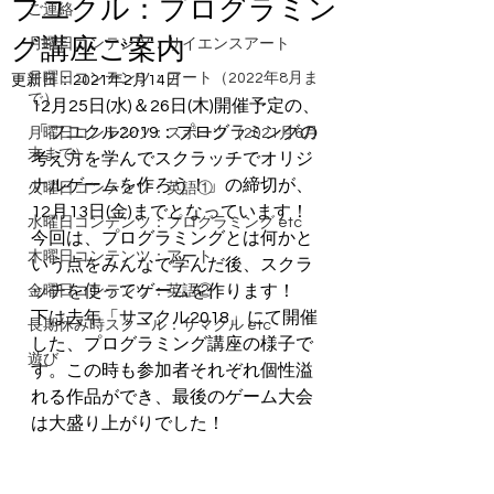
フユクル：プログラミン
ご連絡
グ講座ご案内
月曜日コンテンツ：サイエンスアート
月曜日コンテンツ：アート（2022年8月ま
更新日：
2021年2月14日
で）
12月25日(水)＆26日(木)開催予定の、
「フユクル2019：プログラミングの
月曜日コンテンツ：スポーツ（2021月6月
末まで）
考え方を学んでスクラッチでオリジ
ナルゲームを作ろう！」の締切が、
火曜日コンテンツ：英語①
12月13日(金)までとなっています！ 
水曜日コンテンツ：プログラミング etc
今回は、プログラミングとは何かと
木曜日コンテンツ：アート
いう点をみんなで学んだ後、スクラ
ッチを使ってゲームを作ります！ 
金曜日コンテンツ：英語②
下は去年「サマクル2018」にて開催
長期休み時スクール：サマクル etc
した、プログラミング講座の様子で
遊び
す。この時も参加者それぞれ個性溢
れる作品ができ、最後のゲーム大会
は大盛り上がりでした！ 