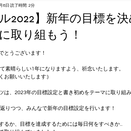
1月8日
読了時間: 2分
1月6月末まで）
火曜日コンテンツ：英語①
水曜日コンテンツ
ル2022】新年の目標を
曜日コンテンツ：英語②
長期休み時スクール：サマクル etc
に取り組もう！
でとうございます！
とって素晴らしい1年になりますよう、祈念いたします。
お願いいたします:)
ツは、2023年の目標設定と書き初めをテーマに取り組
振り返りつつ、みんなで新年の目標設定を行います！
するか、目標を達成するためには毎日何をすべきか...