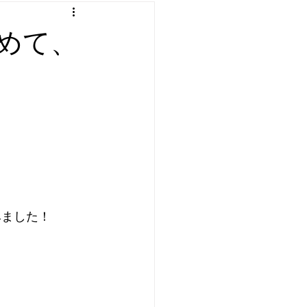
：プログラミング etc
決めて、
遊び
みました！