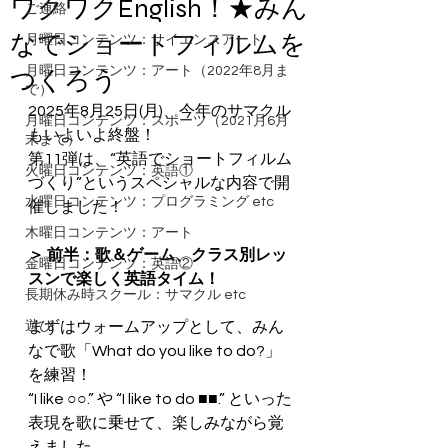
ワクワクEnglish！★みん
ご連絡
なでショートフィルムを
月曜日コンテンツ：サイエンスアート
月曜日コンテンツ：アート（2022年8月ま
つくろう
で）
2025年8月25日(月)、今年のサマクル
月曜日コンテンツ：スポーツ（2021月6月
もいよいよ終盤！
末まで）
第11弾は、“英語でショートフィルム
火曜日コンテンツ：英語①
づくり”というスペシャルな内容で開
水曜日コンテンツ：プログラミング etc
催しました！
木曜日コンテンツ：アート
＞ 前半：歌＆ゲーム、クラス別レッ
金曜日コンテンツ：英語②
スンで楽しく英語タイム！
長期休み時スクール：サマクル etc
遊び
まずはウォームアップとして、みん
なで歌「What do you like to do?」
を練習！
“I like ○○.” や “I like to do ■■.” といった
表現を歌に乗せて、楽しみながら覚
えました。