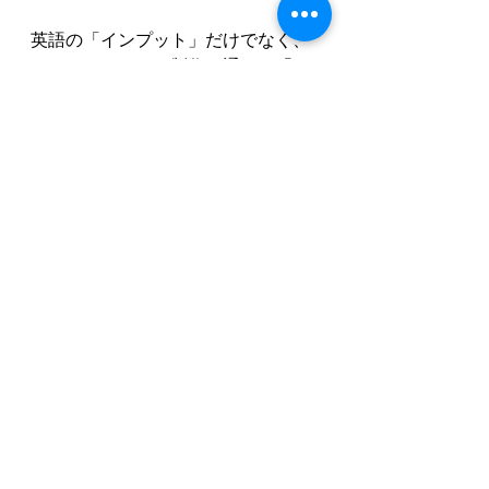
英語の「インプット」だけでなく、
ショートフィルム制作を通して「ア
ウトプット」にもチャレンジ！“英語
って楽しい！” “使える！” をたっぷり
感じた1日になりました！
ご参加いただいた皆さま、本当にあ
りがとうございました:)
長期休み時スクール：サマクル etc
火曜日コンテンツ：英語①
金曜日コンテンツ：英語②
すべて表示
最新記事