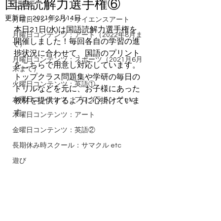
国語読解力選手権⑥
ご連絡
更新日：
2021年2月14日
月曜日コンテンツ：サイエンスアート
本日21日(水)は国語読解力選手権を
月曜日コンテンツ：アート（2022年8月ま
開催しました！毎回各自の学習の進
で）
捗状況に合わせて、国語のプリント
月曜日コンテンツ：スポーツ（2021月6月
をこちらで用意し対応しています。
末まで）
トップクラス問題集や学研の毎日の
火曜日コンテンツ：英語①
ドリルなどを元に、お子様にあった
水曜日コンテンツ：プログラミング etc
教材を提供するように心掛けていま
す。 
木曜日コンテンツ：アート
金曜日コンテンツ：英語②
長期休み時スクール：サマクル etc
遊び