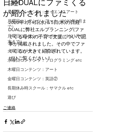
日経DUALにファミくる
ご連絡
が紹介されました
月曜日コンテンツ：サイエンスアート
月曜日コンテンツ：アート（2022年8月ま
2020年3月4日(水)＆5日(木)の日経
で）
DUALに弊社エルプランニング(ファ
月曜日コンテンツ：スポーツ（2021月6月
ミくる母体)の子育て支援について記
末まで）
事が掲載されました。その中でファ
ミくるが大きく紹介されています。
火曜日コンテンツ：英語①
ぜひご覧ください！ 
水曜日コンテンツ：プログラミング etc
木曜日コンテンツ：アート
金曜日コンテンツ：英語②
長期休み時スクール：サマクル etc
遊び
ご連絡