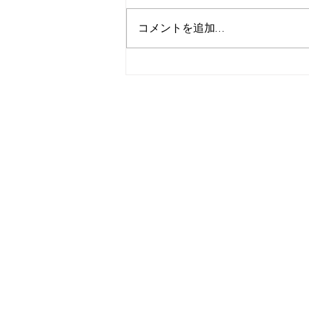
コメントを追加…
【サマクル2026】ワクワク
English！みんなでお菓子＆ク
ッキング動画を作ろう！