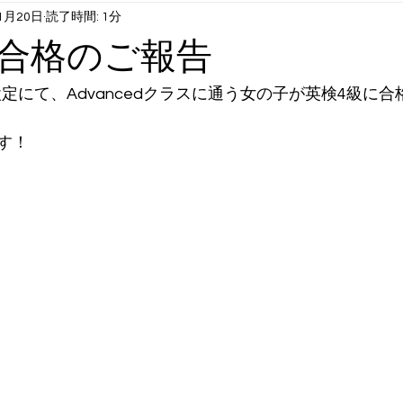
1月20日
読了時間: 1分
1月6月末まで）
火曜日コンテンツ：英語①
水曜日コンテンツ
合格のご報告
曜日コンテンツ：英語②
長期休み時スクール：サマクル etc
検定にて、Advancedクラスに通う女の子が英検4級に合格
す！