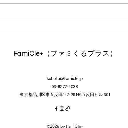
ワクワクEnglish！★みんなで
【サ
ショートフィルムをつくろう
En
ッキ
FamiCle+（ファミくるプラス）
kubota@famicle.jp
03-6277-1038
東京都品川区東五反田4-7-29 NK五反田ビル 301
©2026 by FamiCle+