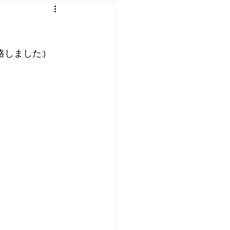
：プログラミング etc
遊び
しました:)