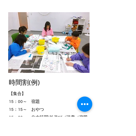
時間割(例)
【集合】
15：00～ 宿題
15：15～ おやつ
15：30～ 自由時間(外遊び／読書／宿題
／学習)
16：15～ コンテンツ開始