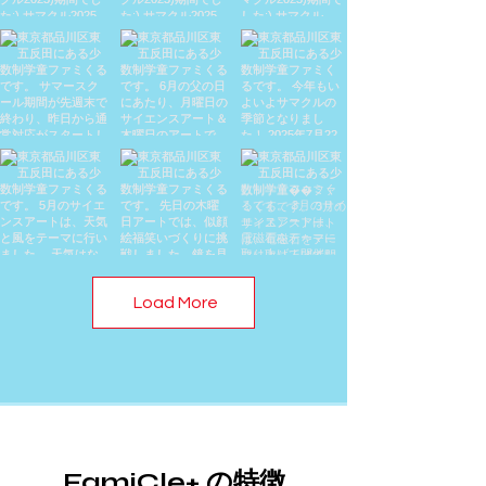
Load More
​FamiCle+ の特徴