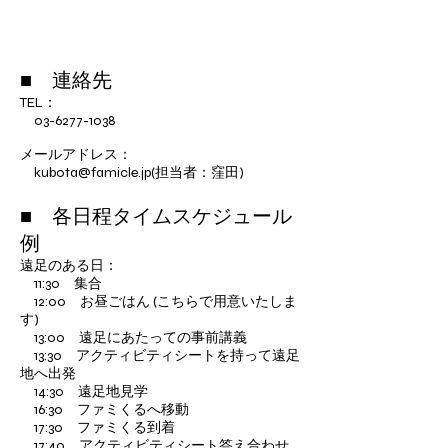
■ 連絡先
TEL：
03-6277-1038
メールアドレス：
kubota@famicle.jp
(担当者：窪田)
■ 各日程タイムスケジュール
例
遠足のある日：
11:30 集合
12:00 お昼ごはん (こちらで用意いたしま
す)
13:00 遠足にあたっての事前講義
13:30 アクティビティシートを持って遠足
地へ出発
14:30 遠足地見学
16:30 ファミくるへ移動
17:30 ファミくる到着
17:40 アクティビティシート答え合わせ