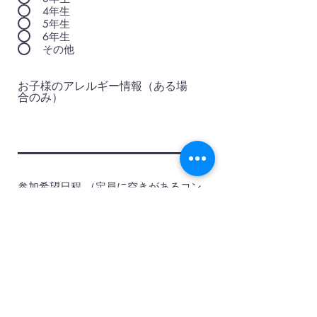
4年生
5年生
6年生
その他
お子様のアレルギー情報（ある場
合のみ）
参加希望日程 （定員に空きがあるコン
必
テンツのみ表示しています。）
*
須
項
2026年4月2日(木) ドキドキ！超
目
危険生物ミッション！ 〜必殺技
のひみつを解き明かせ！〜 2日
目
その他（開催時間前後（11:30〜
18:00）前後でお預かりをご希望
の場合などご要望やご希望がござ