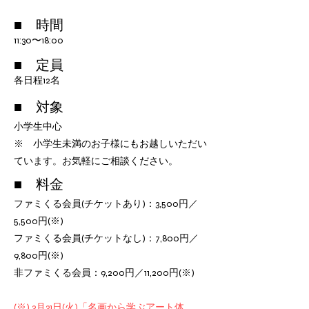
■ 時間
11:30〜18:00
■ 定員
各日程12名
■ 対象
小学生
中心
​※ 小学生未満のお子様にもお越しいただい
ています。お気軽にご相談ください。
■ 料金
ファミくる会員(チケットあり)：3,500円／
5,500円(※)
ファミくる会員(チケットなし)：7,800円／
9,800円(※
)
非ファミくる会員：9,200円／11,200円(※
)
(※) 3月31日(火)「名画から学ぶアート体