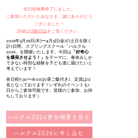
全日程無事終了しました。
ご参加いただいたみなさま、誠にありがとう
ございました！
詳細は
活動日誌
をご覧ください。
2026年3月26日(木)〜4月3日(金)の土日を除く
計7日間、スプリングスクール「ハルクル
2026」を開催いたします。今回は
「好奇心
を爆発させよう！」
をテーマに、春休みしか
できない特別な経験
を子ども達に届けたいと
考えています！
各日程11:30〜18:00(お昼ご飯付き)、定員は12
名となっております！いずれのイベントも1
日からご参加可能
です。皆様のご参加、お待
ちしております:）
ハルクル2026参加概要を見る
ハルクル2026に申し込む