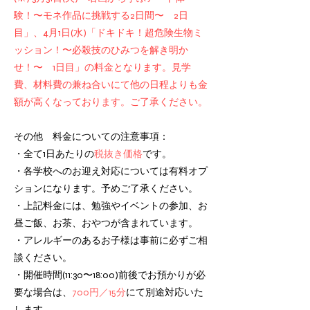
験！〜モネ作品に挑戦する2日間〜 2日
目」、4月1日(水)「ドキドキ！超危険生物ミ
ッション！〜必殺技のひみつを解き明か
せ！〜 1日目」の料金となります。見学
費、材料費の兼ね合いにて他の日程よりも金
額が高くなっております。ご了承ください。
その他 料金についての注意事項：
・全て1日あたりの
税抜き価格
です。
・各学校へのお迎え対応については有料オプ
ションになります。予めご了承ください。
・上記料金には、勉強やイベントの参加、お
昼ご飯、お茶、おやつが含まれています。
・アレルギーのあるお子様は事前に必ずご相
談ください。
・開催時間(11:30〜18:00)前後でお預かりが必
要な場合は、
700円／15分
にて別途対応いた
します。