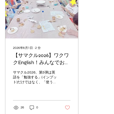
た！ 大きな生き物の模型や
普段なかなか見ることので
きない迫力ある標本を前
に、 「すごい！」、「こん
な生き物がいるなんて知ら
なかった！」 と驚きの声が
あちこちから聞こえてきま
した。 お気に入りの生き物
を見つけるだけでなく、 そ
れぞれが持つ特徴や、生き
2026年8月1日
∙
2
分
残るための工夫にも興味を
【サマクル2026】ワクワ
持ちながら、 たくさんの発
見をすることができまし
クEnglish！みんなでお菓
た。 いきもの超ワールド展
子＆クッキング動画を作
を見学後は、みんなで公園
サマクル2026、第5弾は英
遊びを思いっきり楽しみま
ろう！
語を「勉強する」(インプッ
した！ 大変充実した1日に
ト)だけではなく、「使う」
なりました:) 【2日目】世界
(アウトプット)に重きを置
にひとつだけの動物模型づ
いたワクワクEnglish！ ま
くり！ 2日目は前日の振り
ずは前半、しっかり英単語
返りからスタート！ ガラパ
＆フレーズをインプットし
ゴス諸島のゾウガメ、イグ
ていきます。 はじめに後半
26
0
アナを例に挙げ、 進化の理
のクッキングin Englishに向
由について理解を深めてい