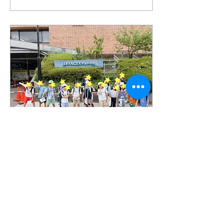
けて、今回作ったスウィー
きました:)...
トポテトケーキのレシピを
テーマにした英語の歌をみ
んなで歌って覚えました！
歌いながら自然と振り付け
も作ってしまうノリノリな
子ども達！ 楽しみなが
ら、”mash”、”bake”とい
った料理に関する単語をみ
んなで覚えました:) そして
レベルごとのグループに分
かれ、その日のテーマに合
わせた内容で英語を学びま
した。 初めて英語に触れる
お子様も、サポーターと一
緒に楽しく挑戦！ ゲームや
2026年7月31日
∙
2
分
会話を通して、自然と英語
【サマクル2026】宇宙へ
のフレーズを口にする姿が
たくさん見られました。 後
飛び出せ！未来ロケット
半はいよいよクッキングタ
開発ミッション！〜はま
イム！ その日に学んだ英語
サマクル2026の第4弾は、
を使いながら、みんなで協
ぎん こども宇宙科学館見
宇宙へのワクワクが止まら
力してお菓子づくりに挑戦
ない2日間！ 「宇宙ってど
学＆オリジナルロケット
しました。 最初は少し恥ず