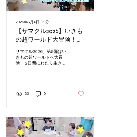
2026年8月4日
∙
3
分
【サマクル2026】いきも
の超ワールド大冒険！〜
特別展見学＆オリジナル
サマクル2026、第5弾はい
動物模型づくり〜
きもの超ワールドへ大冒
険！ 2日間にわたり生き物
の不思議な世界を探検しま
した。 【1日目】いきもの
のひみつを大調査！ まずは
国立科学博物館で開催中の
特別展「いきもの超ワール
23
0
ド展」へ出発！ 展示を見な
がら、「どうしてこんな体
の形なんだろう？」 「この
生き物はどうやって身を守
っているのかな？」と、 子
どもたちは探検シートを片
手に夢中で観察していまし