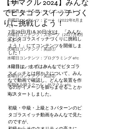
【サマクル 2024】みんな
ご連絡
でピタゴラスイッチづく
月曜日コンテンツ：サイエンスアート
月曜日コンテンツ：アート（2022年8月ま
りに挑戦しよう！
で）
7月29日(月)＆30日(火)は、「みんな
月曜日コンテンツ：スポーツ（2021月6月
でピタゴラスイッチづくりに挑戦し
末まで）
よう！」にてコンテンツを開催しま
火曜日コンテンツ：英語①
した！
水曜日コンテンツ：プログラミング etc
1日目は、まずはみんなでピタゴラ
木曜日コンテンツ：アート
スイッチとは何か？について、みん
金曜日コンテンツ：英語②
なで動画で確認し、どんな装置を作
長期休み時スクール：サマクル etc
るのかイメージを膨らませることか
遊び
らスタートしました。
初級・中級・上級と３パターンのピ
タゴラスイッチ動画をみんなで見た
のですが、
初級からそのクオリティの高さに、