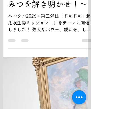
【ハルクル2026】ドキ
ドキ！超危険生物ミッ
ション！～必殺技のひ
みつを解き明かせ！～
ハルクル2026・第三弾は「ドキドキ！超
危険生物ミッション！」をテーマに開催
しました！ 強大なパワー、鋭い牙、しび
れる猛毒…！数々の“必殺技”を持つ超危険
生物たち。 「なんでそんな力を持ってい
るの？」「どうやって生き残っている
の？」 そんな疑問を解き明かすべく、 み
んなで2日間にわたりミッションに挑戦し
ました！ ■1日目：超危険生物に会いに
行こう！ 1日目は、国立科学博物館で開
催中の特別展「超危険生物展 ～科学で挑