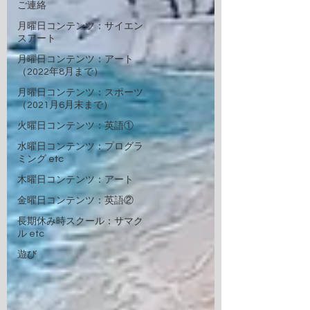
ご連絡
月曜日コンテンツ：サイエン
スアート
月曜日コンテンツ：アート
（2022年8月まで）
月曜日コンテンツ：スポーツ
（2021月6月末まで）
火曜日コンテンツ：英語①
水曜日コンテンツ：プログラ
ミング etc
木曜日コンテンツ：アート
金曜日コンテンツ：英語②
長期休み時スクール：サマク
ル etc
遊び