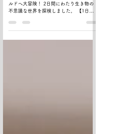
サマクル2026、第5弾はいきもの超ワー
ルドへ大冒険！ 2日間にわたり生き物の
不思議な世界を探検しました。 【1日
目】いきもののひみつを大調査！ まずは
国立科学博物館で開催中の特別展「いき
もの超ワールド展」へ出発！ 展示を見な
がら、「どうしてこんな体の形なんだろ
う？」 「この生き物はどうやって身を守
っているのかな？」と、 子どもたちは探
検シートを片手に夢中で観察していまし
た！ 大きな生き物の模型や普段なかなか
見ることのできない迫力ある標本を前
に、 「すごい！」、「こんな生き物がい
るなんて知らなかった！」 と驚きの声が
あちこちから聞こえてきました。 お気に
入りの生き物を見つけるだけでなく、 そ
れぞれが持つ特徴や、生き残るための工
夫にも興味を持ちながら、 たくさんの発