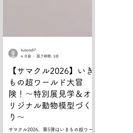
kubota57
4 日前
読了時間: 3分
【サマクル2026】いき
もの超ワールド大冒
険！〜特別展見学＆オ
リジナル動物模型づく
り〜