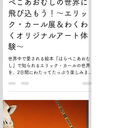
7月27日
読了時間: 2分
【サマクル2026】はら
ぺこあおむしの世界に
飛び込もう！〜エリッ
ク・カール展＆わくわ
くオリジナルアート体
験〜
世界中で愛される絵本『はらぺこあおむ
し』で知られるエリック・カールの世界
を、2日間にわたってたっぷり楽しみまし
た！ 【1日目】エリック・カール展を探
検！ まずは東京都現代美術館で開催され
ている「エリック・カール展」を見学し
ました。 子どもたちは『はらぺこあおむ