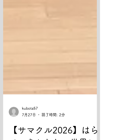
kubota57