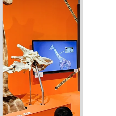
し』や『パパ、お月さまとって!』など、
おなじみの作品を見つけると「知って
る！」「読んだことある！」と大興奮！
展示では、完成した絵だけでなく、色鮮
やかな紙や制作の過程も紹介されてお
り、「絵を描いているんじゃなくて、紙
を貼って作っているんだ！」「この模様
はどうやって作ったんだろう？」と、た
くさんの発見がありました。 また、動物
たちの表情や色づかいをじっくり観察し
ながら、「この色の組み合わせ、きれ
い！」「この紙、ザラザラしてるみた
い！」と、それぞれの視点で作品を楽し
んでいました:) 【2日目】世界にひとつだ
けのコラージュ作品づくり！ 展覧会で感
じたことを思い出しながら、エリック・
カールの特徴でもあるコラージュ技法に
挑戦しました。 まずは絵の具を使って、
スポンジやブラシなどさまざまな道具を