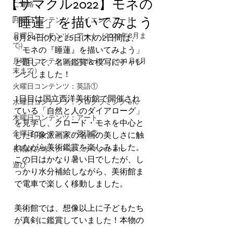
【サマクル2022】モネの
ご連絡
「睡蓮」を描いてみよう
月曜日コンテンツ：サイエンスアート
月曜日コンテンツ：アート（2022年8月ま
8月24日(水)と25日(木)の2日間は、
で）
「モネの『睡蓮』を描いてみよう」
月曜日コンテンツ：スポーツ（2021月6月
と題して、名画鑑賞＆模写にチャレ
末まで）
ンジしました！
火曜日コンテンツ：英語①
1日目は国立西洋美術館で開催され
水曜日コンテンツ：プログラミング etc
ている「自然と人のダイアローグ」
木曜日コンテンツ：アート
を見学し、クロード・モネを中心と
金曜日コンテンツ：英語②
した印象派画家の名画の美しさに触
れながら美術鑑賞を楽しみました。
長期休み時スクール：サマクル etc
この日はかなり暑い日でしたが、し
遊び
っかり水分補給しながら、美術館ま
で電車で楽しく移動しました。
美術館では、想像以上に子どもたち
が真剣に鑑賞していました！本物の