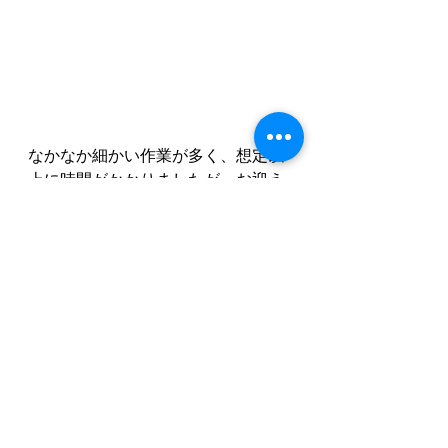
なかなか細かい作業が多く、想定以
上に時間がかかりましたが、お迎え
の時間ギリギリまで、みんな集中し
て取り組んでいました！
こうして完成した天体模型がこち
ら！
因みにちゃんと回転するような仕組
みになっています(笑)