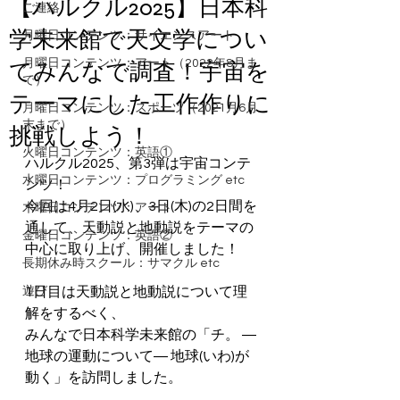
【ハルクル2025】日本科
ご連絡
学未来館で天文学につい
月曜日コンテンツ：サイエンスアート
月曜日コンテンツ：アート（2022年8月ま
てみんなで調査！宇宙を
で）
テーマにした工作作りに
月曜日コンテンツ：スポーツ（2021月6月
末まで）
挑戦しよう！
火曜日コンテンツ：英語①
ハルクル2025、第3弾は宇宙コンテ
水曜日コンテンツ：プログラミング etc
ンツ！
今回は4月2日(水)、3日(木)の2日間を
木曜日コンテンツ：アート
通して、天動説と地動説をテーマの
金曜日コンテンツ：英語②
中心に取り上げ、開催しました！
長期休み時スクール：サマクル etc
遊び
1日目は天動説と地動説について理
解をするべく、
みんなで日本科学未来館の「チ。 ―
地球の運動について― 地球(いわ)が
動く」を訪問しました。