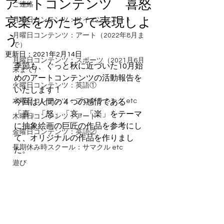
アートコンテンツ 喜怒
ご連絡
哀楽をかたちで表現しよ
月曜日コンテンツ：サイエンスアート
月曜日コンテンツ：アート（2022年8月ま
う
で）
更新日：
2021年2月14日
月曜日コンテンツ：スポーツ（2021月6月
季節も、ぐっと秋に近づいた10月始
末まで）
めのアートコンテンツの活動報告を
火曜日コンテンツ：英語①
いたします！ 
水曜日コンテンツ：プログラミング etc
今回は人間の４つの感情である
「喜」「怒」「哀」「楽」をテーマ
木曜日コンテンツ：アート
に抽象絵画の巨匠の作品を参考にし
金曜日コンテンツ：英語②
て、オリジナルの作品を作りまし
長期休み時スクール：サマクル etc
た。 
遊び