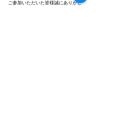
ご参加いただいた皆様誠にありがと
うございました★
木曜日コンテンツ：アート
すべて表示
最新記事