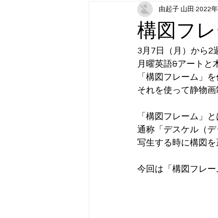
由起子 山田
2022
月曜日コンテンツ：スポーツ（202
構図フレ
木曜日コンテンツ：アート
金
3月7日（月）から2
月曜英語&アートと
「構図フレーム」を
それを使って静物画
「構図フレーム」と
通称「デスケル（デ
写生する時に構図を
今回は「構図フレー