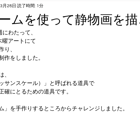
年3月28日
読了時間: 1分
1月6月末まで）
火曜日コンテンツ：英語①
水曜日コンテンツ
ームを使って静物画を描
曜日コンテンツ：英語②
長期休み時スクール：サマクル etc
週にわたって、
木曜アートにて
作り、
制作をしました。
は、
ッサンスケール）」と呼ばれる道具で
正確にとるための道具です。
ム」を手作りするところからチャレンジしました。